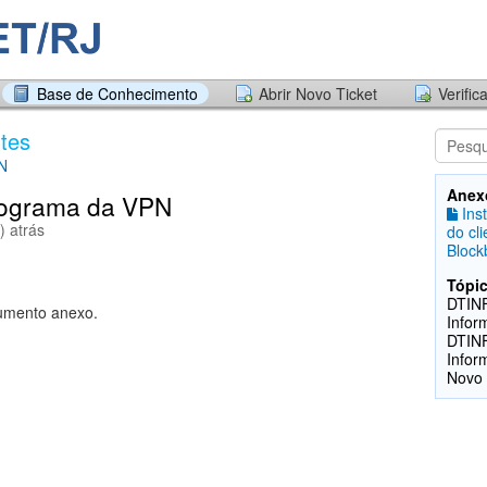
Base de Conhecimento
Abrir Novo Ticket
Verific
tes
N
Anex
programa da VPN
Inst
) atrás
do cl
Block
Tópic
DTINF
cumento anexo.
Infor
DTINF
Infor
Novo