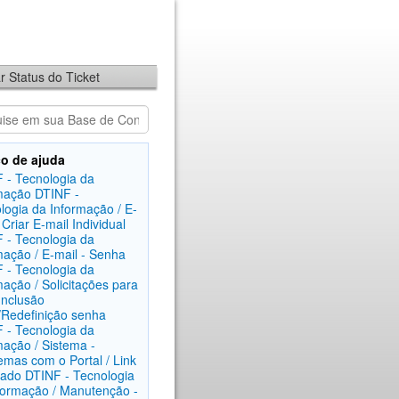
ar Status do Ticket
o de ajuda
 - Tecnologia da
mação
DTINF -
logia da Informação / E-
 Criar E-mail Individual
 - Tecnologia da
mação / E-mail - Senha
 - Tecnologia da
mação / Solicitações para
 Inclusão
/Redefinição senha
 - Tecnologia da
mação / Sistema -
emas com o Portal / Link
rado
DTINF - Tecnologia
formação / Manutenção -