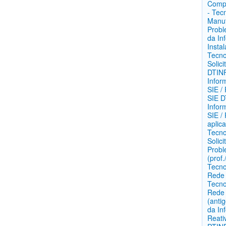
Comp
- Tec
Manut
Prob
da In
Insta
Tecno
Solic
DTINF
Infor
SIE /
SIE
D
Infor
SIE /
aplic
Tecno
Solic
Probl
(prof.
Tecno
Rede
Tecno
Rede 
(antig
da In
Reati