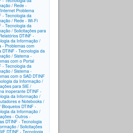
 - Tecnologia da
mação / Rede -
Internet Problema
 - Tecnologia da
mação / Rede - Wi-Fi
 - Tecnologia da
mação / Solicitações para
Relatórios
DTINF -
logia da Informação /
 - Problemas com
a
DTINF - Tecnologia da
mação / Sistema -
emas com o Portal
 - Tecnologia da
mação / Sistema -
lemas com o SAD
DTINF
nologia da Informação /
itações para SIE /
ma inoperante
DTINF -
logia da Informação /
tadores e Notebooks /
 / Bloqueios
DTINF -
logia da Informação /
tações - Outros -
as
DTINF - Tecnologia
formação / Solicitações
SIE
DTINF - Tecnologia