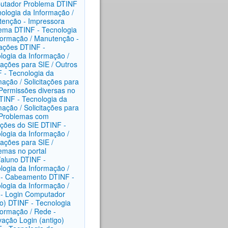
utador Problema
DTINF
nologia da Informação /
enção - Impressora
lema
DTINF - Tecnologia
formação / Manutenção -
lações
DTINF -
logia da Informação /
itações para SIE / Outros
 - Tecnologia da
mação / Solicitações para
 Permissões diversas no
TINF - Tecnologia da
mação / Solicitações para
 Problemas com
ações do SIE
DTINF -
logia da Informação /
itações para SIE /
emas no portal
/aluno
DTINF -
logia da Informação /
 - Cabeamento
DTINF -
logia da Informação /
- Login Computador
o)
DTINF - Tecnologia
formação / Rede -
vação Login (antigo)