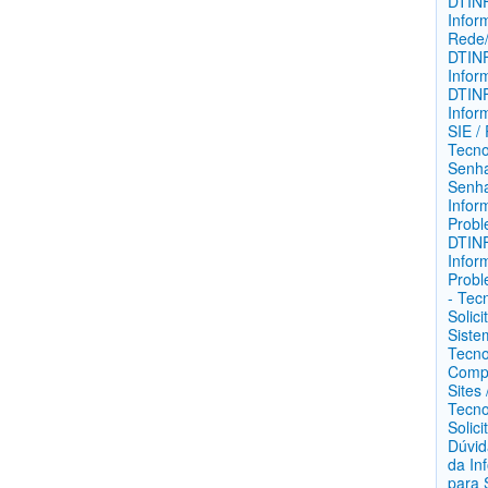
DTINF
Infor
Rede/
DTINF
Infor
DTINF
Infor
SIE / 
Tecno
Senha
Senh
Infor
Probl
DTINF
Infor
Prob
- Tec
Solic
Siste
Tecno
Compu
Sites
Tecno
Solici
Dúvid
da In
para 