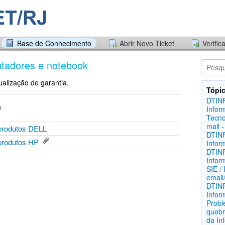
Base de Conhecimento
Abrir Novo Ticket
Verific
tadores e notebook
ualização de garantia.
Tópic
DTINF
s
Infor
Tecno
mail -
e produtos DELL
DTINF
e produtos HP
Infor
DTINF
Infor
SIE /
email
DTINF
Infor
Probl
queb
da In